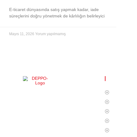
E-ticaret dünyasında satış yapmak kadar, iade
süreçlerini doğru yönetmek de kârlılığın belirleyici
Mayıs 11, 2026
Yorum yapılmamış
FAYDALI Lİ
Ana Sayfa
DEPPO ile uzaktan depo yönetimi
Biz Kimiz?
inanılmaz derecede kolay! Türkçe dil
Hizmetlerim
desteği sayesinde ürünleriniz üzerinde tam
kontrol sağlayarak rahatlıkla işlerinizi
Operasyon
yürütebilirsiniz. Bu deneyimi bizimle
Fulfillment
yaşayın!