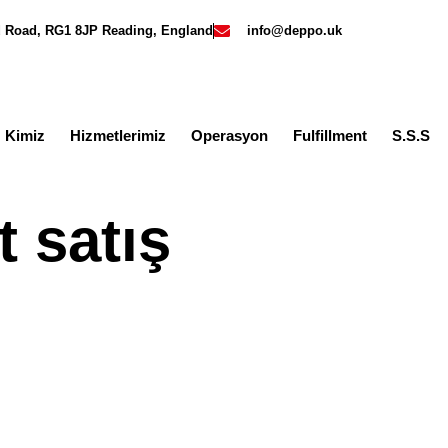
rd Road, RG1 8JP Reading, England
info@deppo.uk
z Kimiz
Hizmetlerimiz
Operasyon
Fulfillment
S.S.S
t satış