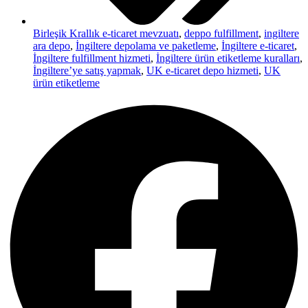
Birleşik Krallık e-ticaret mevzuatı
,
deppo fulfillment
,
ingiltere
ara depo
,
İngiltere depolama ve paketleme
,
İngiltere e-ticaret
,
İngiltere fulfillment hizmeti
,
İngiltere ürün etiketleme kuralları
,
İngiltere’ye satış yapmak
,
UK e-ticaret depo hizmeti
,
UK
ürün etiketleme