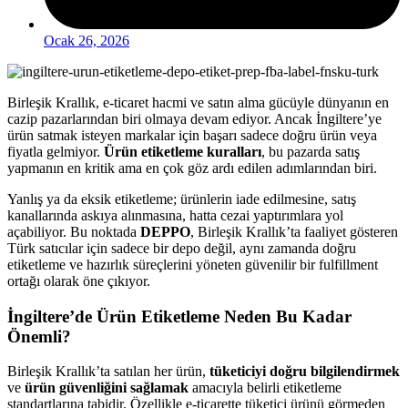
Ocak 26, 2026
Birleşik Krallık, e-ticaret hacmi ve satın alma gücüyle dünyanın en
cazip pazarlarından biri olmaya devam ediyor. Ancak İngiltere’ye
ürün satmak isteyen markalar için başarı sadece doğru ürün veya
fiyatla gelmiyor.
Ürün etiketleme kuralları
, bu pazarda satış
yapmanın en kritik ama en çok göz ardı edilen adımlarından biri.
Yanlış ya da eksik etiketleme; ürünlerin iade edilmesine, satış
kanallarında askıya alınmasına, hatta cezai yaptırımlara yol
açabiliyor. Bu noktada
DEPPO
, Birleşik Krallık’ta faaliyet gösteren
Türk satıcılar için sadece bir depo değil, aynı zamanda doğru
etiketleme ve hazırlık süreçlerini yöneten güvenilir bir fulfillment
ortağı olarak öne çıkıyor.
İngiltere’de Ürün Etiketleme Neden Bu Kadar
Önemli?
Birleşik Krallık’ta satılan her ürün,
tüketiciyi doğru bilgilendirmek
ve
ürün güvenliğini sağlamak
amacıyla belirli etiketleme
standartlarına tabidir. Özellikle e-ticarette tüketici ürünü görmeden