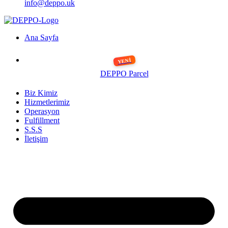
info@deppo.uk
Ana Sayfa
DEPPO Parcel
Biz Kimiz
Hizmetlerimiz
Operasyon
Fulfillment
S.S.S
İletişim