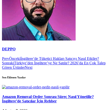
DEPPO
Prev
Önceki
İngiltere’de Tüketici Hakları Satıcıyı Nasıl Etkiler?
Sonraki
Türkiye’den İngiltere’ye Ne Satılır? 2026’da En Çok Talep
Gören Ürünler
Next
Son Eklenen Yazılar
Amazon Removal Order Sonrası Süreç Nasıl Yönetilir?
İngiltere’de Satıcılar İçin Rehber