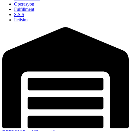
Operasyon
Fulfillment
S.S.S
İletişim