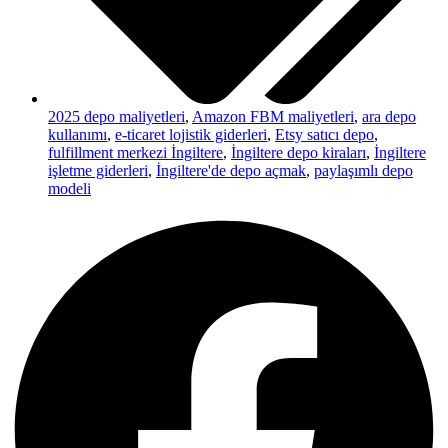
2025 depo maliyetleri
,
Amazon FBM maliyetleri
,
ara depo
kullanımı
,
e-ticaret lojistik giderleri
,
Etsy satıcı depo
,
fulfillment merkezi İngiltere
,
İngiltere depo kiraları
,
İngiltere
işletme giderleri
,
İngiltere'de depo açmak
,
paylaşımlı depo
modeli