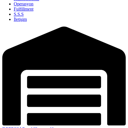
Operasyon
Fulfillment
S.S.S
İletişim