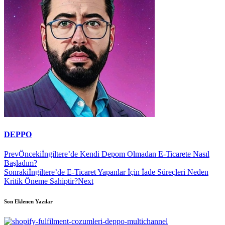
DEPPO
Prev
Önceki
İngiltere’de Kendi Depom Olmadan E-Ticarete Nasıl
Başladım?
Sonraki
İngiltere’de E-Ticaret Yapanlar İçin İade Süreçleri Neden
Kritik Öneme Sahiptir?
Next
Son Eklenen Yazılar