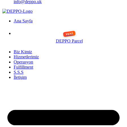
info@deppo.uk
Ana Sayfa
DEPPO Parcel
Biz Kimiz
Hizmetlerimiz
Operasyon
Fulfillment
S.S.S
İletişim