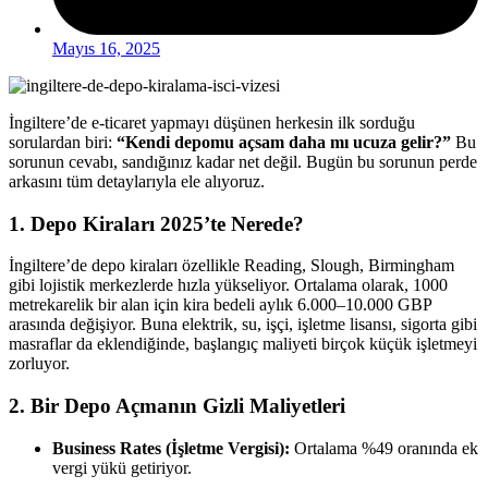
Mayıs 16, 2025
İngiltere’de e-ticaret yapmayı düşünen herkesin ilk sorduğu
sorulardan biri:
“Kendi depomu açsam daha mı ucuza gelir?”
Bu
sorunun cevabı, sandığınız kadar net değil. Bugün bu sorunun perde
arkasını tüm detaylarıyla ele alıyoruz.
1. Depo Kiraları 2025’te Nerede?
İngiltere’de depo kiraları özellikle Reading, Slough, Birmingham
gibi lojistik merkezlerde hızla yükseliyor. Ortalama olarak, 1000
metrekarelik bir alan için kira bedeli aylık 6.000–10.000 GBP
arasında değişiyor. Buna elektrik, su, işçi, işletme lisansı, sigorta gibi
masraflar da eklendiğinde, başlangıç maliyeti birçok küçük işletmeyi
zorluyor.
2. Bir Depo Açmanın Gizli Maliyetleri
Business Rates (İşletme Vergisi):
Ortalama %49 oranında ek
vergi yükü getiriyor.