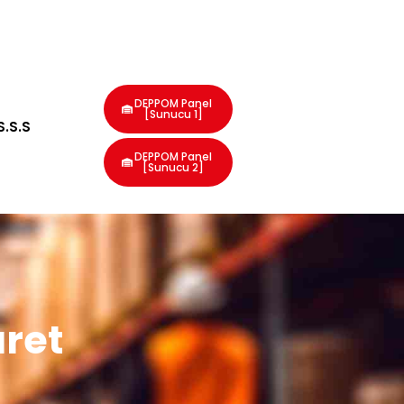
DEPPOM Panel
[Sunucu 1]
S.S.S
DEPPOM Panel
[Sunucu 2]
aret