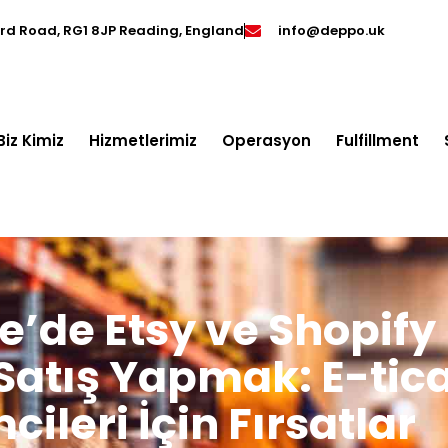
ord Road, RG1 8JP Reading, England
info@deppo.uk
Biz Kimiz
Hizmetlerimiz
Operasyon
Fulfillment
re’de Etsy ve Shopify
Satış Yapmak: E-tic
cileri İçin Fırsatlar