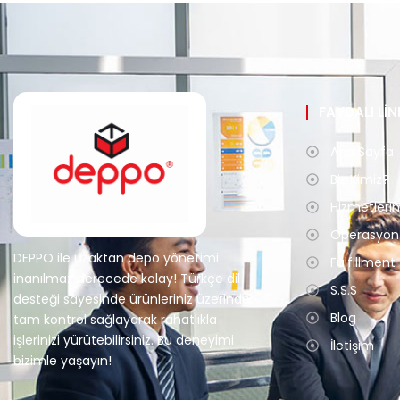
FAYDALI Lİ
Ana Sayfa
Biz Kimiz?
Hizmetleri
Operasyon
DEPPO ile uzaktan depo yönetimi
Fulfillment
inanılmaz derecede kolay! Türkçe dil
S.S.S
desteği sayesinde ürünleriniz üzerinde
Blog
tam kontrol sağlayarak rahatlıkla
işlerinizi yürütebilirsiniz. Bu deneyimi
İletişim
bizimle yaşayın!