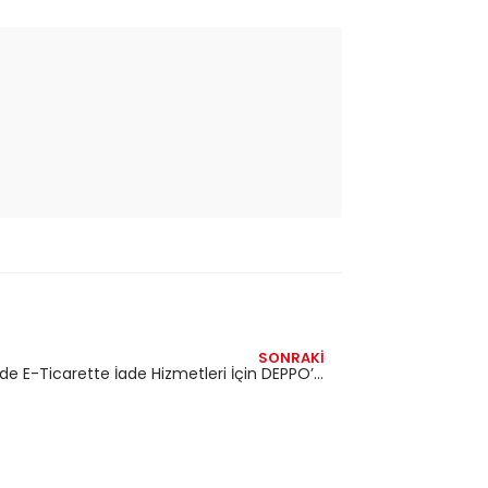
SONRAKI
İngiltere’de E-Ticarette İade Hizmetleri İçin DEPPO’yu Kullanmak