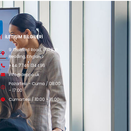
İLETİŞİM BİLGİLERİ
9 Trafford Road, RG1 8JP
Reading, England
+44 7746 134496
info@deppo.uk
Pazartesi - Cuma / 08:00
- 17:00
Cumartesi / 10:00 - 16:00