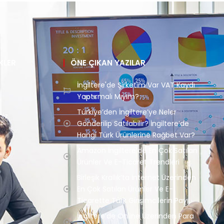
NKLER
ÖNE ÇIKAN YAZILAR
İngiltere'de Şirketim Var VAT Kaydı
Yaptırmalı Mıyım?
Türkiye’den İngiltere’ye Neler
miz
Gönderilip Satılabilir? İngiltere’de
Hangi Türk Ürünlerine Rağbet Var?
Amazon İngiltere’de En Çok Satılan
Ürünler Ve E-Ticaret Trendleri
Birleşik Krallık’ta İnternet Üzerinden
En Çok Satılan Ürünler Ve E-
Ticarette Türk Girişimcilerin Payı
İngiltere’de Online Üzerinden Para