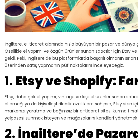
İngiltere, e-ticaret alanında hızla büyüyen bir pazar ve dünya ge
Özellikle el yapımı ve özgün ürünler sunan satıcılar için Etsy v
geldi. Peki, İngiltere’de bu platformlarda başarılı olmanın sırla
üzerinden satış yapmanın püf noktalarını inceleyeceğiz.
1.
Etsy ve Shopify: Fa
Etsy, daha çok el yapımı, vintage ve kişisel ürünler sunan satıcıl
el emeği ya da kişiselleştirilebilir özelliklere sahipse, Etsy sizin
markanızı yaratma ve bağımsız bir e-ticaret sitesi kurma fırsatı
yelpazesi sunmak isteyen ve mağazalarını kendileri yönetmek 
2.
İngiltere’de Pazara