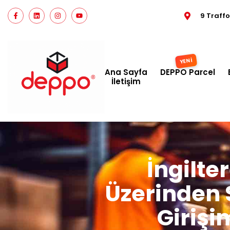
9 Traff
Ana Sayfa
DEPPO Parcel
İletişim
İngilte
Üzerinden 
Girişim