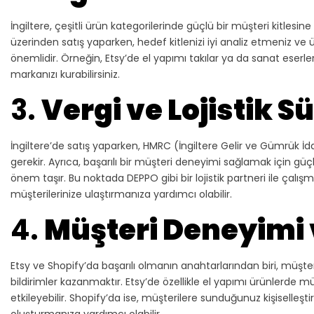
İngiltere, çeşitli ürün kategorilerinde güçlü bir müşteri kitlesine
üzerinden satış yaparken, hedef kitlenizi iyi analiz etmeniz ve
önemlidir. Örneğin, Etsy’de el yapımı takılar ya da sanat eser
markanızı kurabilirsiniz.
3.
Vergi ve Lojistik S
İngiltere’de satış yaparken, HMRC (İngiltere Gelir ve Gümrük İ
gerekir. Ayrıca, başarılı bir müşteri deneyimi sağlamak için güçlü 
önem taşır. Bu noktada DEPPO gibi bir lojistik partneri ile çalışma
müşterilerinize ulaştırmanıza yardımcı olabilir.
4.
Müşteri Deneyimi
Etsy ve Shopify’da başarılı olmanın anahtarlarından biri, mü
bildirimler kazanmaktır. Etsy’de özellikle el yapımı ürünlerde müş
etkileyebilir. Shopify’da ise, müşterilere sunduğunuz kişiselleş
oluşturmanıza yardımcı olabilir.