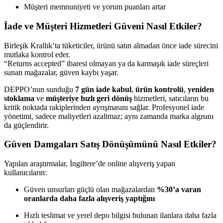
Müşteri memnuniyeti ve yorum puanları artar
İade ve Müşteri Hizmetleri Güveni Nasıl Etkiler?
Birleşik Krallık’ta tüketiciler, ürünü satın almadan önce iade sürecini
mutlaka kontrol eder.
“Returns accepted” ibaresi olmayan ya da karmaşık iade süreçleri
sunan mağazalar, güven kaybı yaşar.
DEPPO’nun sunduğu
7 gün iade kabul
,
ürün kontrolü
,
yeniden
stoklama
ve
müşteriye hızlı geri dönüş
hizmetleri, satıcıların bu
kritik noktada rakiplerinden ayrışmasını sağlar. Profesyonel iade
yönetimi, sadece maliyetleri azaltmaz; aynı zamanda marka algısını
da güçlendirir.
Güven Damgaları Satış Dönüşümünü Nasıl Etkiler?
Yapılan araştırmalar, İngiltere’de online alışveriş yapan
kullanıcıların:
Güven unsurları güçlü olan mağazalardan
%30’a varan
oranlarda daha fazla alışveriş yaptığını
Hızlı teslimat ve yerel depo bilgisi bulunan ilanlara daha fazla