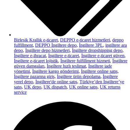
Birleşik Krallık e-ticaret
,
DEPPO e-ticaret hizmetleri
,
deppo
fulfillment
,
DEPPO İngiltere depo
,
İngiltere 3PL
,
ingiltere ara
depo
,
İngiltere depo hizmetleri
,
İngiltere dropshipping depo
,
İngiltere e-ihracat
,
İngiltere e-ticaret
,
İngiltere e-ticaret güven
,
İngiltere e-ticaret lojistik
,
İngiltere fulfillment hizmeti
,
İngiltere
güven damgaları
,
İngiltere hızlı teslimat
,
İngiltere iade
yönetimi
,
İngiltere kargo gönderimi
,
İngiltere online satış
,
İngiltere pazarına giriş
,
İngiltere ürün depolama
,
İngiltere
yerel depo
,
İngiltere'de online satış
,
Türkiye’den İngiltere’ye
satış
,
UK depo
,
UK dispatch
,
UK online satış
,
UK returns
service