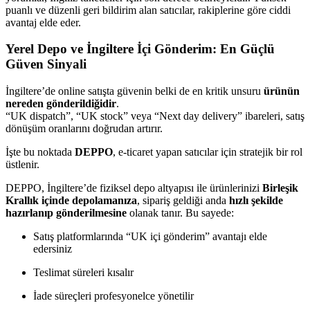
puanlı ve düzenli geri bildirim alan satıcılar, rakiplerine göre ciddi
avantaj elde eder.
Yerel Depo ve İngiltere İçi Gönderim: En Güçlü
Güven Sinyali
İngiltere’de online satışta güvenin belki de en kritik unsuru
ürünün
nereden gönderildiğidir
.
“UK dispatch”, “UK stock” veya “Next day delivery” ibareleri, satış
dönüşüm oranlarını doğrudan artırır.
İşte bu noktada
DEPPO
, e-ticaret yapan satıcılar için stratejik bir rol
üstlenir.
DEPPO, İngiltere’de fiziksel depo altyapısı ile ürünlerinizi
Birleşik
Krallık içinde depolamanıza
, sipariş geldiği anda
hızlı şekilde
hazırlanıp gönderilmesine
olanak tanır. Bu sayede:
Satış platformlarında “UK içi gönderim” avantajı elde
edersiniz
Teslimat süreleri kısalır
İade süreçleri profesyonelce yönetilir