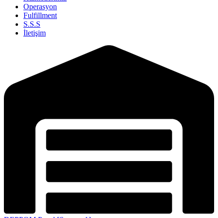
Operasyon
Fulfillment
S.S.S
İletişim