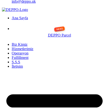
info@deppo.uk
Ana Sayfa
DEPPO Parcel
Biz Kimiz
Hizmetlerimiz
Operasyon
Fulfillment
S.S.S
İletişim