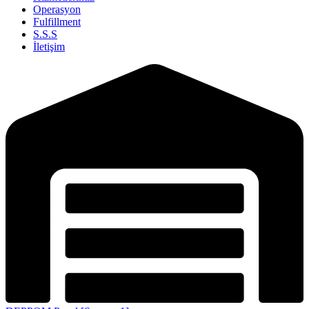
Operasyon
Fulfillment
S.S.S
İletişim