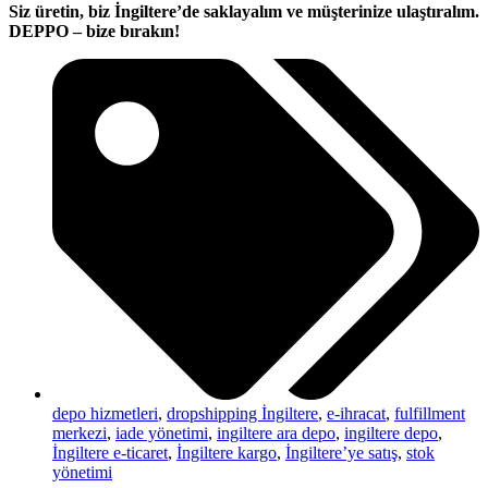
Siz üretin, biz İngiltere’de saklayalım ve müşterinize ulaştıralım.
DEPPO – bize bırakın!
depo hizmetleri
,
dropshipping İngiltere
,
e-ihracat
,
fulfillment
merkezi
,
iade yönetimi
,
ingiltere ara depo
,
ingiltere depo
,
İngiltere e-ticaret
,
İngiltere kargo
,
İngiltere’ye satış
,
stok
yönetimi