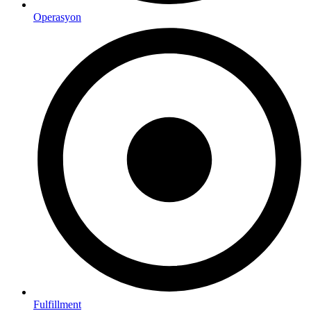
Operasyon
Fulfillment