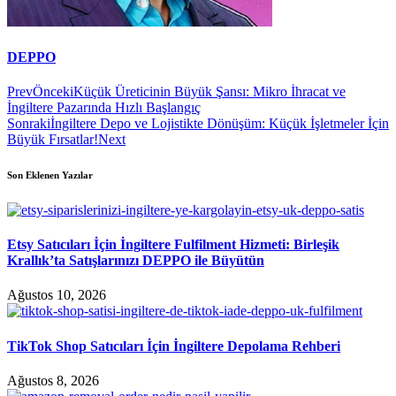
DEPPO
Prev
Önceki
Küçük Üreticinin Büyük Şansı: Mikro İhracat ve
İngiltere Pazarında Hızlı Başlangıç
Sonraki
İngiltere Depo ve Lojistikte Dönüşüm: Küçük İşletmeler İçin
Büyük Fırsatlar!
Next
Son Eklenen Yazılar
Etsy Satıcıları İçin İngiltere Fulfilment Hizmeti: Birleşik
Krallık’ta Satışlarınızı DEPPO ile Büyütün
Ağustos 10, 2026
TikTok Shop Satıcıları İçin İngiltere Depolama Rehberi
Ağustos 8, 2026