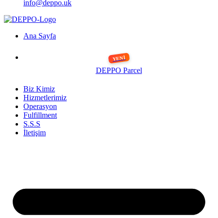
info@deppo.uk
Ana Sayfa
DEPPO Parcel
Biz Kimiz
Hizmetlerimiz
Operasyon
Fulfillment
S.S.S
İletişim