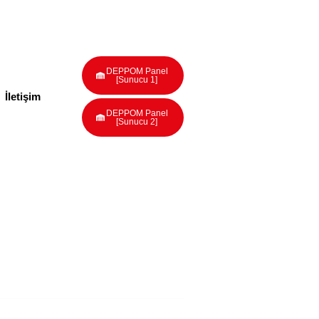
DEPPOM Panel
[Sunucu 1]
İletişim
DEPPOM Panel
[Sunucu 2]
arak