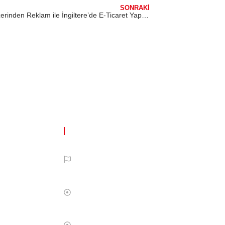
SONRAKI
TikTok Üzerinden Reklam ile İngiltere’de E-Ticaret Yapmak ve DEPPO Hizmetlerini Kullanmak
NKLER
ÖNE ÇIKAN YAZILAR
İngiltere'de Şirketim Var VAT Kaydı
Yaptırmalı Mıyım?
Türkiye’den İngiltere’ye Neler
iz
Gönderilip Satılabilir? İngiltere’de
Hangi Türk Ürünlerine Rağbet Var?
Amazon İngiltere’de En Çok Satılan