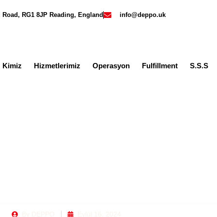
rd Road, RG1 8JP Reading, England
info@deppo.uk
z Kimiz
Hizmetlerimiz
Operasyon
Fulfillment
S.S.S
Üzerinden Reklam Yap
tere’de Satış Yapmak
By
DEPPO
Eylül 16, 2024