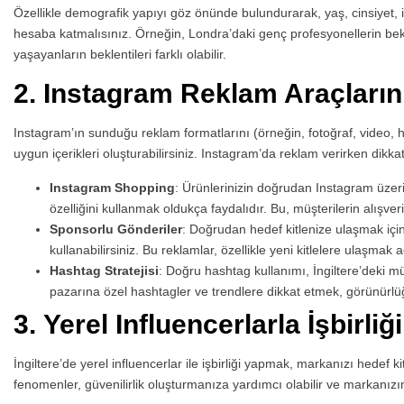
Özellikle demografik yapıyı göz önünde bulundurarak, yaş, cinsiyet, ilgi
hesaba katmalısınız. Örneğin, Londra’daki genç profesyonellerin bekle
yaşayanların beklentileri farklı olabilir.
2.
Instagram Reklam Araçların
Instagram’ın sunduğu reklam formatlarını (örneğin, fotoğraf, video, h
uygun içerikleri oluşturabilirsiniz. Instagram’da reklam verirken dikk
Instagram Shopping
: Ürünlerinizin doğrudan Instagram üzer
özelliğini kullanmak oldukça faydalıdır. Bu, müşterilerin alışveri
Sponsorlu Gönderiler
: Doğrudan hedef kitlenize ulaşmak içi
kullanabilirsiniz. Bu reklamlar, özellikle yeni kitlelere ulaşmak 
Hashtag Stratejisi
: Doğru hashtag kullanımı, İngiltere’deki müş
pazarına özel hashtagler ve trendlere dikkat etmek, görünürlüğ
3.
Yerel Influencerlarla İşbirliği
İngiltere’de yerel influencerlar ile işbirliği yapmak, markanızı hedef ki
fenomenler, güvenilirlik oluşturmanıza yardımcı olabilir ve markanızın bil