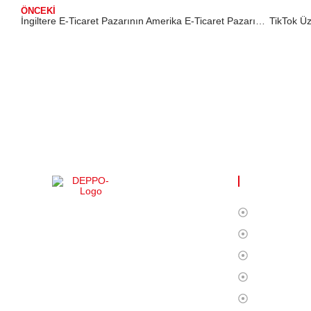
ÖNCEKI
İngiltere E-Ticaret Pazarının Amerika E-Ticaret Pazarına Göre Avantajları
FAYDALI Lİ
Ana Sayfa
DEPPO ile uzaktan depo yönetimi
Biz Kimiz?
inanılmaz derecede kolay! Türkçe dil
Hizmetlerim
desteği sayesinde ürünleriniz üzerinde tam
kontrol sağlayarak rahatlıkla işlerinizi
Operasyon
yürütebilirsiniz. Bu deneyimi bizimle
Fulfillment
yaşayın!