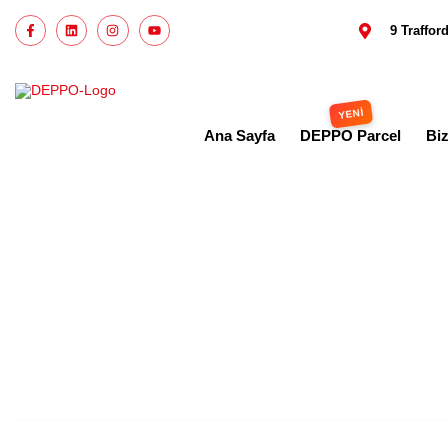
9 Traffo
Ana Sayfa
DEPPO Parcel
Bi
Instagram 
İngil