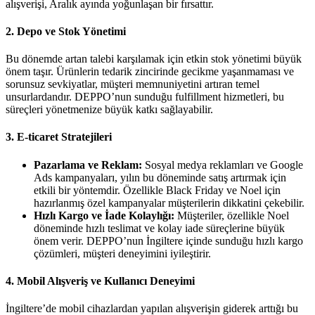
alışverişi, Aralık ayında yoğunlaşan bir fırsattır.
2.
Depo ve Stok Yönetimi
Bu dönemde artan talebi karşılamak için etkin stok yönetimi büyük
önem taşır. Ürünlerin tedarik zincirinde gecikme yaşanmaması ve
sorunsuz sevkiyatlar, müşteri memnuniyetini artıran temel
unsurlardandır. DEPPO’nun sunduğu fulfillment hizmetleri, bu
süreçleri yönetmenize büyük katkı sağlayabilir.
3.
E-ticaret Stratejileri
Pazarlama ve Reklam:
Sosyal medya reklamları ve Google
Ads kampanyaları, yılın bu döneminde satış artırmak için
etkili bir yöntemdir. Özellikle Black Friday ve Noel için
hazırlanmış özel kampanyalar müşterilerin dikkatini çekebilir.
Hızlı Kargo ve İade Kolaylığı:
Müşteriler, özellikle Noel
döneminde hızlı teslimat ve kolay iade süreçlerine büyük
önem verir. DEPPO’nun İngiltere içinde sunduğu hızlı kargo
çözümleri, müşteri deneyimini iyileştirir.
4.
Mobil Alışveriş ve Kullanıcı Deneyimi
İngiltere’de mobil cihazlardan yapılan alışverişin giderek arttığı bu