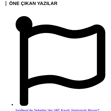
ÖNE ÇIKAN YAZILAR
İngiltere'de Şirketim Var VAT Kaydı Yaptırmalı Mıyım?