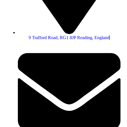
9 Trafford Road, RG1 8JP Reading, England