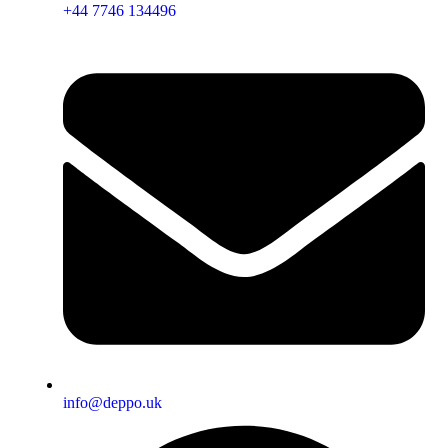
+44 7746 134496
info@deppo.uk