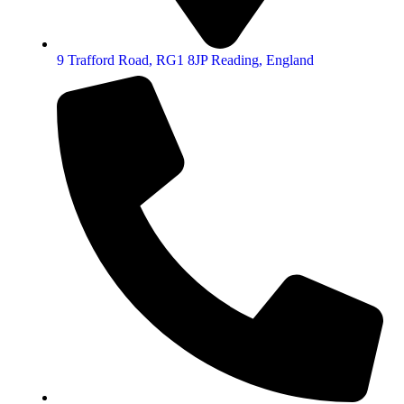
9 Trafford Road, RG1 8JP Reading, England