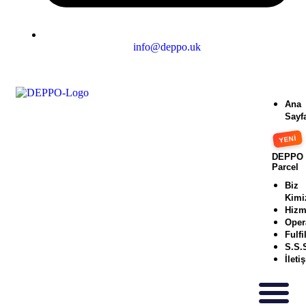
info@deppo.uk
Ana
Sayf
DEPPO
Parcel
Biz
Kimi
Hizm
Oper
Fulfi
S.S.
İleti