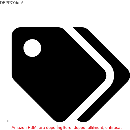
DEPPO’dan!
Amazon FBM
,
ara depo İngiltere
,
deppo fulfilment
,
e-ihracat