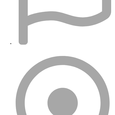
İngiltere'de Şirketim Var VAT Kaydı Yaptırmalı Mıyım?