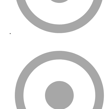
Türkiye’den İngiltere’ye Neler Gönderilip Satılabilir?
İngiltere’de Hangi Türk Ürünlerine Rağbet Var?