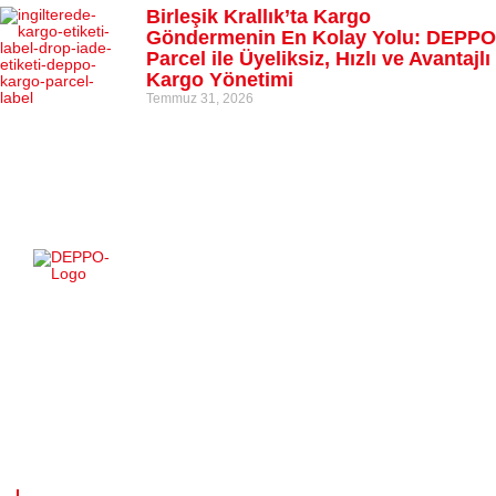
Birleşik Krallık’ta Kargo
Göndermenin En Kolay Yolu: DEPPO
Parcel ile Üyeliksiz, Hızlı ve Avantajlı
Kargo Yönetimi
Temmuz 31, 2026
DEPPO ile uzaktan depo yönetimi inanılmaz derecede kolay!
Türkçe dil desteği sayesinde ürünleriniz üzerinde tam kontrol
sağlayarak rahatlıkla işlerinizi yürütebilirsiniz. Bu deneyimi bizimle
yaşayın!