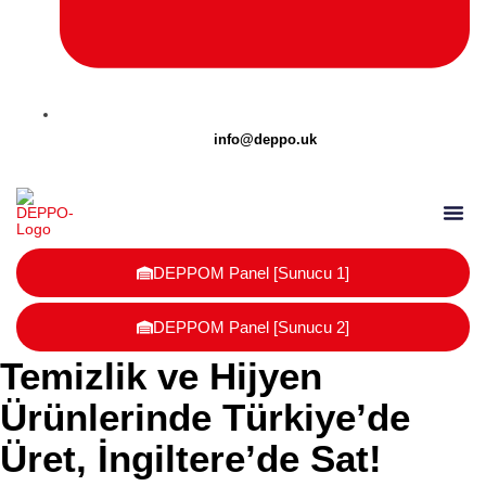
info@deppo.uk
DEPPO Parcel
DEPPOM Panel [Sunucu 1]
DEPPOM Panel [Sunucu 2]
Temizlik ve Hijyen
Ürünlerinde Türkiye’de
Üret, İngiltere’de Sat!