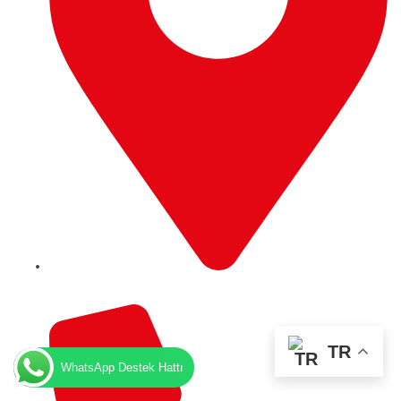
9 Trafford Road, RG1 8JP Reading, England
TR
WhatsApp Destek Hattı