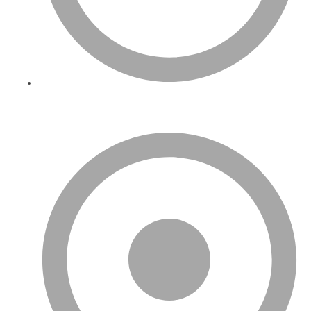
Birleşik Krallık’ta İnternet Üzerinden En Çok Satılan Ürünler
Ve E-Ticarette Türk Girişimcilerin Payı