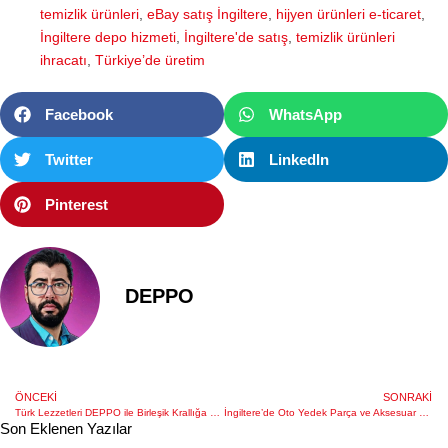
temizlik ürünleri
,
eBay satış İngiltere
,
hijyen ürünleri e-ticaret
,
İngiltere depo hizmeti
,
İngiltere'de satış
,
temizlik ürünleri
ihracatı
,
Türkiye’de üretim
Facebook
WhatsApp
Twitter
LinkedIn
Pinterest
DEPPO
ÖNCEKI
SONRAKI
Türk Lezzetleri DEPPO ile Birleşik Krallığa Taşınıyor, E-Ticarette Hayat Buluyor
İngiltere’de Oto Yedek Parça ve Aksesuar Satışı: DEPPO ile Depolayın, Güvenle Satın!
Son Eklenen Yazılar