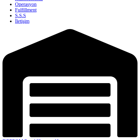
Operasyon
Fulfillment
S.S.S
İletişim