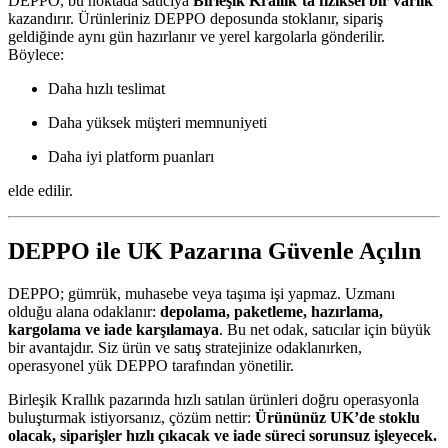
DEPPO, bu noktada satıcıya
Birleşik Krallık’ta fiziksel bir varlık
kazandırır. Ürünleriniz DEPPO deposunda stoklanır, sipariş
geldiğinde aynı gün hazırlanır ve yerel kargolarla gönderilir.
Böylece:
Daha hızlı teslimat
Daha yüksek müşteri memnuniyeti
Daha iyi platform puanları
elde edilir.
DEPPO ile UK Pazarına Güvenle Açılın
DEPPO; gümrük, muhasebe veya taşıma işi yapmaz. Uzmanı
olduğu alana odaklanır:
depolama, paketleme, hazırlama,
kargolama ve iade karşılamaya
. Bu net odak, satıcılar için büyük
bir avantajdır. Siz ürün ve satış stratejinize odaklanırken,
operasyonel yük DEPPO tarafından yönetilir.
Birleşik Krallık pazarında hızlı satılan ürünleri doğru operasyonla
buluşturmak istiyorsanız, çözüm nettir:
Ürününüz UK’de stoklu
olacak, siparişler hızlı çıkacak ve iade süreci sorunsuz işleyecek.