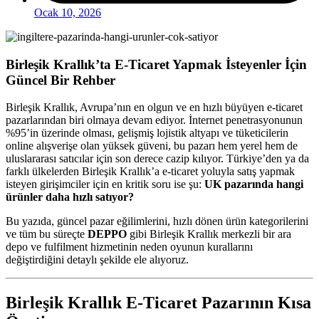
Ocak 10, 2026
Birleşik Krallık’ta E-Ticaret Yapmak İsteyenler İçin
Güncel Bir Rehber
Birleşik Krallık, Avrupa’nın en olgun ve en hızlı büyüyen e-ticaret
pazarlarından biri olmaya devam ediyor. İnternet penetrasyonunun
%95’in üzerinde olması, gelişmiş lojistik altyapı ve tüketicilerin
online alışverişe olan yüksek güveni, bu pazarı hem yerel hem de
uluslararası satıcılar için son derece cazip kılıyor. Türkiye’den ya da
farklı ülkelerden Birleşik Krallık’a e-ticaret yoluyla satış yapmak
isteyen girişimciler için en kritik soru ise şu:
UK pazarında hangi
ürünler daha hızlı satıyor?
Bu yazıda, güncel pazar eğilimlerini, hızlı dönen ürün kategorilerini
ve tüm bu süreçte
DEPPO
gibi Birleşik Krallık merkezli bir ara
depo ve fulfilment hizmetinin neden oyunun kurallarını
değiştirdiğini detaylı şekilde ele alıyoruz.
Birleşik Krallık E-Ticaret Pazarının Kısa