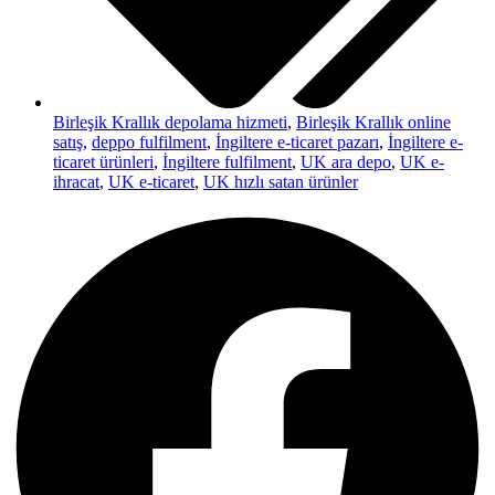
Birleşik Krallık depolama hizmeti
,
Birleşik Krallık online
satış
,
deppo fulfilment
,
İngiltere e-ticaret pazarı
,
İngiltere e-
ticaret ürünleri
,
İngiltere fulfilment
,
UK ara depo
,
UK e-
ihracat
,
UK e-ticaret
,
UK hızlı satan ürünler