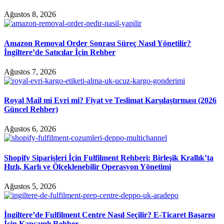
Ağustos 8, 2026
Amazon Removal Order Sonrası Süreç Nasıl Yönetilir?
İngiltere’de Satıcılar İçin Rehber
Ağustos 7, 2026
Royal Mail mi Evri mi? Fiyat ve Teslimat Karşılaştırması (2026
Güncel Rehber)
Ağustos 6, 2026
Shopify Siparişleri İçin Fulfilment Rehberi: Birleşik Krallık’ta
Hızlı, Karlı ve Ölçeklenebilir Operasyon Yönetimi
Ağustos 5, 2026
İngiltere’de Fulfilment Centre Nasıl Seçilir? E-Ticaret Başarısı
İçin Kapsamlı Rehber