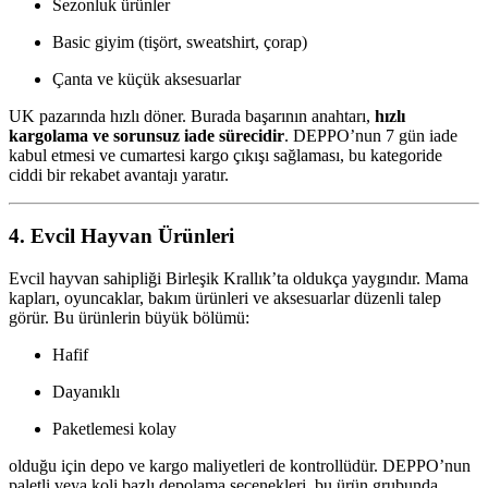
Sezonluk ürünler
Basic giyim (tişört, sweatshirt, çorap)
Çanta ve küçük aksesuarlar
UK pazarında hızlı döner. Burada başarının anahtarı,
hızlı
kargolama ve sorunsuz iade sürecidir
. DEPPO’nun 7 gün iade
kabul etmesi ve cumartesi kargo çıkışı sağlaması, bu kategoride
ciddi bir rekabet avantajı yaratır.
4. Evcil Hayvan Ürünleri
Evcil hayvan sahipliği Birleşik Krallık’ta oldukça yaygındır. Mama
kapları, oyuncaklar, bakım ürünleri ve aksesuarlar düzenli talep
görür. Bu ürünlerin büyük bölümü:
Hafif
Dayanıklı
Paketlemesi kolay
olduğu için depo ve kargo maliyetleri de kontrollüdür. DEPPO’nun
paletli veya koli bazlı depolama seçenekleri, bu ürün grubunda