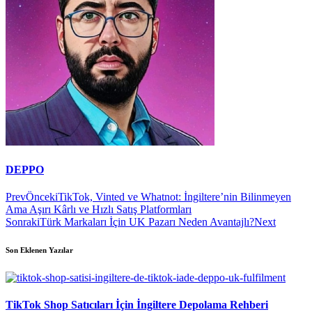
DEPPO
Prev
Önceki
TikTok, Vinted ve Whatnot: İngiltere’nin Bilinmeyen
Ama Aşırı Kârlı ve Hızlı Satış Platformları
Sonraki
Türk Markaları İçin UK Pazarı Neden Avantajlı?
Next
Son Eklenen Yazılar
TikTok Shop Satıcıları İçin İngiltere Depolama Rehberi