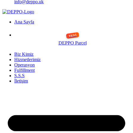
info@deppo.uk
Ana Sayfa
DEPPO Parcel
Biz Kimiz
Hizmetlerimiz
Operasyon
Fulfillment
S.S.S
İletişim