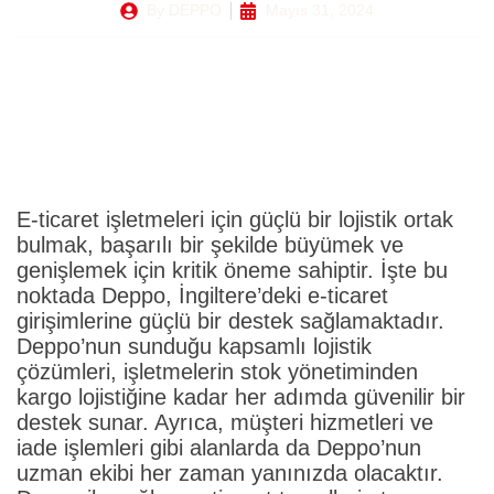
By
DEPPO
Mayıs 31, 2024
E-ticaret işletmeleri için güçlü bir lojistik ortak
bulmak, başarılı bir şekilde büyümek ve
genişlemek için kritik öneme sahiptir. İşte bu
noktada Deppo, İngiltere’deki e-ticaret
girişimlerine güçlü bir destek sağlamaktadır.
Deppo’nun sunduğu kapsamlı lojistik
çözümleri, işletmelerin stok yönetiminden
kargo lojistiğine kadar her adımda güvenilir bir
destek sunar. Ayrıca, müşteri hizmetleri ve
iade işlemleri gibi alanlarda da Deppo’nun
uzman ekibi her zaman yanınızda olacaktır.