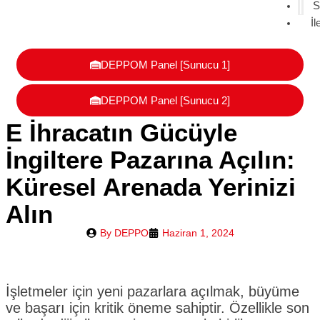
S
İl
DEPPOM Panel [Sunucu 1]
DEPPOM Panel [Sunucu 2]
E İhracatın Gücüyle
İngiltere Pazarına Açılın:
Küresel Arenada Yerinizi
Alın
By
DEPPO
Haziran 1, 2024
İşletmeler için yeni pazarlara açılmak, büyüme
ve başarı için kritik öneme sahiptir. Özellikle son