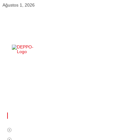
Ağustos 1, 2026
DEPPO ile uzaktan depo yönetimi inanılmaz derecede kolay!
Türkçe dil desteği sayesinde ürünleriniz üzerinde tam kontrol
sağlayarak rahatlıkla işlerinizi yürütebilirsiniz. Bu deneyimi
bizimle yaşayın!
FAYDALI LİNKLER
Ana Sayfa
Biz Kimiz?