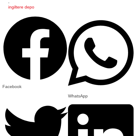
,
ingiltere depo
Facebook
WhatsApp