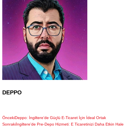
DEPPO
Önceki
Deppo: İngiltere’de Güçlü E-Ticaret İçin İdeal Ortak
Sonraki
İngiltere’de Pre-Depo Hizmeti: E Ticaretinizi Daha Etkin Hale