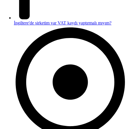
İngiltere'de şirketim var VAT kaydı yaptırmalı mıyım?