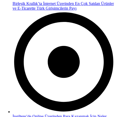
Birleşik Krallık’ta İnternet Üzerinden En Çok Satılan Ürünler
ve E-Ticarette Türk Girişimcilerin Payı
İngiltere’de Online Üzerinden Para Kazanmak İçin Neler