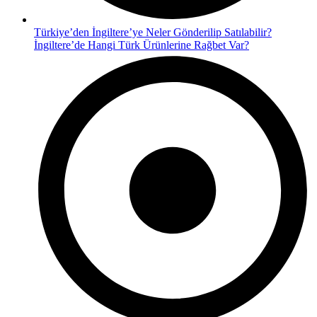
Türkiye’den İngiltere’ye Neler Gönderilip Satılabilir?
İngiltere’de Hangi Türk Ürünlerine Rağbet Var?