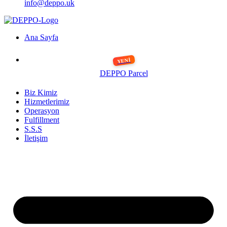
info@deppo.uk
Ana Sayfa
DEPPO Parcel
Biz Kimiz
Hizmetlerimiz
Operasyon
Fulfillment
S.S.S
İletişim