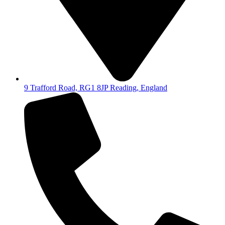
9 Trafford Road, RG1 8JP Reading, England