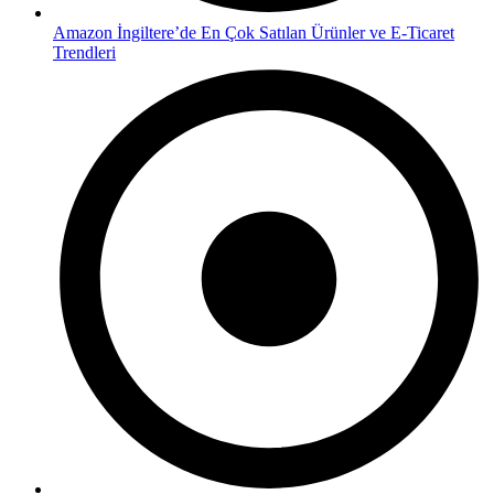
Amazon İngiltere’de En Çok Satılan Ürünler ve E-Ticaret
Trendleri