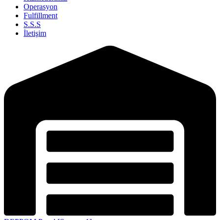
Operasyon
Fulfillment
S.S.S
İletişim