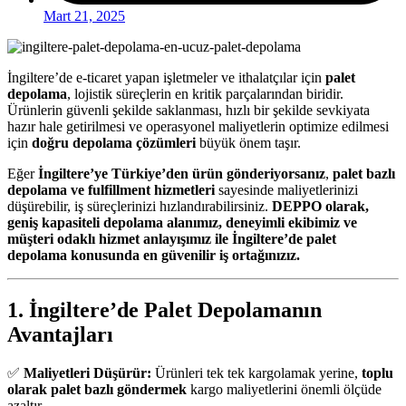
Mart 21, 2025
İngiltere’de e-ticaret yapan işletmeler ve ithalatçılar için
palet
depolama
, lojistik süreçlerin en kritik parçalarından biridir.
Ürünlerin güvenli şekilde saklanması, hızlı bir şekilde sevkiyata
hazır hale getirilmesi ve operasyonel maliyetlerin optimize edilmesi
için
doğru depolama çözümleri
büyük önem taşır.
Eğer
İngiltere’ye Türkiye’den ürün gönderiyorsanız
,
palet bazlı
depolama ve fulfillment hizmetleri
sayesinde maliyetlerinizi
düşürebilir, iş süreçlerinizi hızlandırabilirsiniz.
DEPPO olarak,
geniş kapasiteli depolama alanımız, deneyimli ekibimiz ve
müşteri odaklı hizmet anlayışımız ile İngiltere’de palet
depolama konusunda en güvenilir iş ortağınızız.
1. İngiltere’de Palet Depolamanın
Avantajları
✅
Maliyetleri Düşürür:
Ürünleri tek tek kargolamak yerine,
toplu
olarak palet bazlı göndermek
kargo maliyetlerini önemli ölçüde
azaltır.