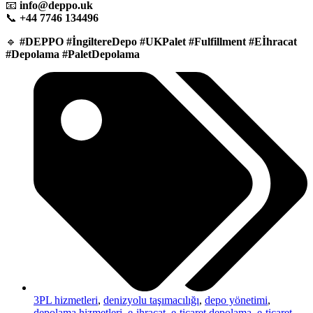
📧
info@deppo.uk
📞
+44 7746 134496
🔹
#DEPPO #İngiltereDepo #UKPalet #Fulfillment #Eİhracat
#Depolama #PaletDepolama
3PL hizmetleri
,
denizyolu taşımacılığı
,
depo yönetimi
,
depolama hizmetleri
,
e-ihracat
,
e-ticaret depolama
,
e-ticaret