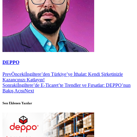
DEPPO
Prev
Önceki
İngiltere’den Türkiye’ye İthalat: Kendi Şirketinizle
Kazancınızı Katlayın!
Sonraki
İngiltere’de E-Ticaret’te Trendler ve Fırsatlar: DEPPO’nun
Bakış Açısı
Next
Son Eklenen Yazılar