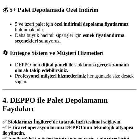
💰 5+ Palet Depolamada Özel İndirim
5 ve üzeri palet için
özel indirimli depolama fiyatlarımız
bulunmaktadır.
Daha büyük hacimli siparişler için
esnek fiyatlandırma
seçenekleri
sunuyoruz.
🔄 Entegre Sistem ve Müşteri Hizmetleri
DEPPO’nun
dijital paneli
ile stoklarınızı
gerçek zamanlı
olarak takip edebilirsiniz.
Profesyonel müşteri hizmetlerimiz
her aşamada size destek
sağlar.
4. DEPPO ile Palet Depolamanın
Faydaları
✅
Stoklarınızı İngiltere’de tutarak hızlı teslimat sağlayın.
✅
E-ticaret operasyonlarınızı DEPPO’nun teknolojik altyapısı
ile yönetin.
✅
İngiltere’deki müşterilerinize güven verin, iade süreçlerini