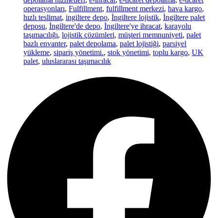
operasyonları
,
Fulfillment
,
fulfillment merkezi
,
hava kargo
,
hızlı teslimat
,
ingiltere depo
,
İngiltere lojistik
,
İngiltere palet
deposu
,
İngiltere'de depo
,
İngiltere'ye ihracat
,
karayolu
taşımacılığı
,
lojistik çözümleri
,
müşteri memnuniyeti
,
palet
bazlı envanter
,
palet depolama
,
palet lojistiği
,
parsiyel
yükleme
,
sipariş yönetimi.
,
stok yönetimi
,
toplu kargo
,
UK
palet
,
uluslararası taşımacılık