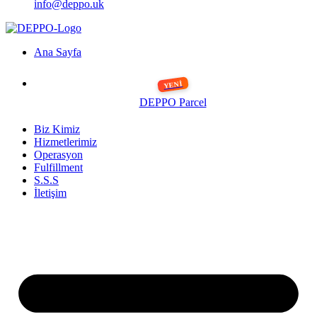
info@deppo.uk
Ana Sayfa
DEPPO Parcel
Biz Kimiz
Hizmetlerimiz
Operasyon
Fulfillment
S.S.S
İletişim