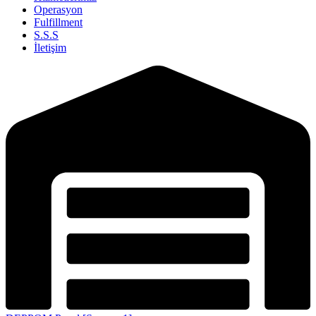
Operasyon
Fulfillment
S.S.S
İletişim