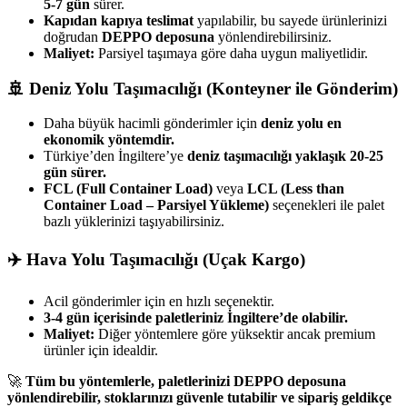
5-7 gün
sürer.
Kapıdan kapıya teslimat
yapılabilir, bu sayede ürünlerinizi
doğrudan
DEPPO deposuna
yönlendirebilirsiniz.
Maliyet:
Parsiyel taşımaya göre daha uygun maliyetlidir.
🚢 Deniz Yolu Taşımacılığı (Konteyner ile Gönderim)
Daha büyük hacimli gönderimler için
deniz yolu en
ekonomik yöntemdir.
Türkiye’den İngiltere’ye
deniz taşımacılığı yaklaşık 20-25
gün sürer.
FCL (Full Container Load)
veya
LCL (Less than
Container Load – Parsiyel Yükleme)
seçenekleri ile palet
bazlı yüklerinizi taşıyabilirsiniz.
✈️ Hava Yolu Taşımacılığı (Uçak Kargo)
Acil gönderimler için en hızlı seçenektir.
3-4 gün içerisinde paletleriniz İngiltere’de olabilir.
Maliyet:
Diğer yöntemlere göre yüksektir ancak premium
ürünler için idealdir.
🚀
Tüm bu yöntemlerle, paletlerinizi DEPPO deposuna
yönlendirebilir, stoklarınızı güvenle tutabilir ve sipariş geldikçe