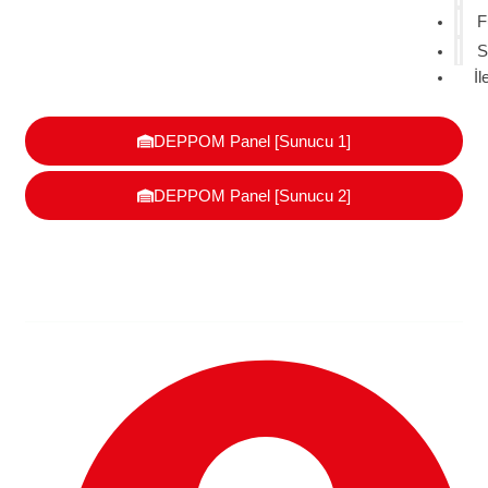
F
S
İl
DEPPOM Panel [Sunucu 1]
DEPPOM Panel [Sunucu 2]
İngiltere’de Satış Yaparken Ne
Zaman Ölçeklenmeli?