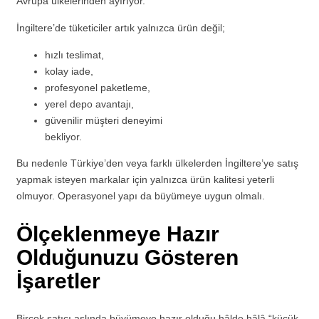
Avrupa ülkelerinden ayırıyor.
İngiltere’de tüketiciler artık yalnızca ürün değil;
hızlı teslimat,
kolay iade,
profesyonel paketleme,
yerel depo avantajı,
güvenilir müşteri deneyimi
bekliyor.
Bu nedenle Türkiye’den veya farklı ülkelerden İngiltere’ye satış
yapmak isteyen markalar için yalnızca ürün kalitesi yeterli
olmuyor. Operasyonel yapı da büyümeye uygun olmalı.
Ölçeklenmeye Hazır
Olduğunuzu Gösteren
İşaretler
Birçok satıcı aslında büyümeye hazır olduğu hâlde hâlâ “küçük