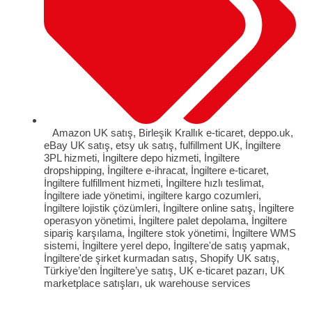
Amazon UK satış
,
Birleşik Krallık e-ticaret
,
deppo.uk
,
eBay UK satış
,
etsy uk satış
,
fulfillment UK
,
İngiltere
3PL hizmeti
,
İngiltere depo hizmeti
,
İngiltere
dropshipping
,
İngiltere e-ihracat
,
İngiltere e-ticaret
,
İngiltere fulfillment hizmeti
,
İngiltere hızlı teslimat
,
İngiltere iade yönetimi
,
ingiltere kargo cozumleri
,
İngiltere lojistik çözümleri
,
İngiltere online satış
,
İngiltere
operasyon yönetimi
,
İngiltere palet depolama
,
İngiltere
sipariş karşılama
,
İngiltere stok yönetimi
,
İngiltere WMS
sistemi
,
İngiltere yerel depo
,
İngiltere'de satış yapmak
,
İngiltere'de şirket kurmadan satış
,
Shopify UK satış
,
Türkiye’den İngiltere’ye satış
,
UK e-ticaret pazarı
,
UK
marketplace satışları
,
uk warehouse services