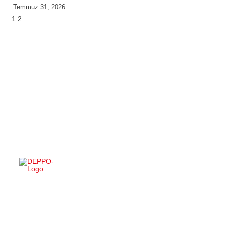
Temmuz 31, 2026
DEPPO ile uzaktan depo yönetimi inanılmaz derecede kolay!
Türkçe dil desteği sayesinde ürünleriniz üzerinde tam kontrol
sağlayarak rahatlıkla işlerinizi yürütebilirsiniz. Bu deneyimi