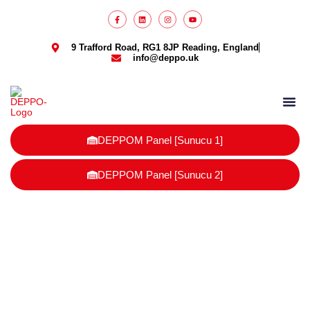
9 Trafford Road, RG1 8JP Reading, England
info@deppo.uk
DEPPO Parcel
DEPPOM Panel [Sunucu 1]
DEPPOM Panel [Sunucu 2]
İngiltere palet depolama