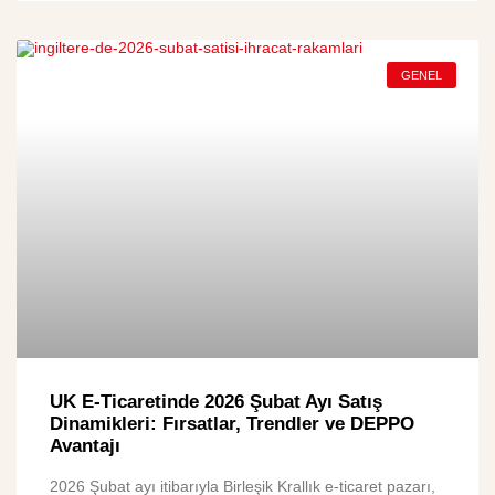
GENEL
UK E-Ticaretinde 2026 Şubat Ayı Satış
Dinamikleri: Fırsatlar, Trendler ve DEPPO
Avantajı
2026 Şubat ayı itibarıyla Birleşik Krallık e-ticaret pazarı,