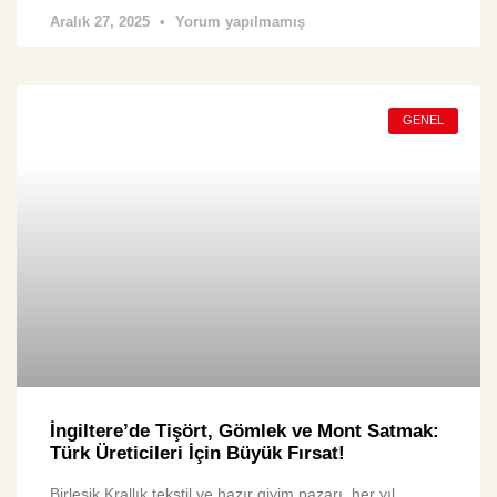
Aralık 27, 2025
Yorum yapılmamış
GENEL
İngiltere’de Tişört, Gömlek ve Mont Satmak:
Türk Üreticileri İçin Büyük Fırsat!
Birleşik Krallık tekstil ve hazır giyim pazarı, her yıl