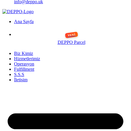
info@deppo.uk
Ana Sayfa
DEPPO Parcel
Biz Kimiz
Hizmetlerimiz
Operasyon
Fulfillment
S.S.S
İletişim