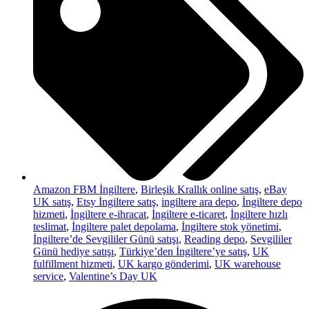
Amazon FBM İngiltere
,
Birleşik Krallık online satış
,
eBay
UK satış
,
Etsy İngiltere satış
,
ingiltere ara depo
,
İngiltere depo
hizmeti
,
İngiltere e-ihracat
,
İngiltere e-ticaret
,
İngiltere hızlı
teslimat
,
İngiltere palet depolama
,
İngiltere stok yönetimi
,
İngiltere’de Sevgililer Günü satışı
,
Reading depo
,
Sevgililer
Günü hediye satışı
,
Türkiye’den İngiltere’ye satış
,
UK
fulfillment hizmeti
,
UK kargo gönderimi
,
UK warehouse
service
,
Valentine’s Day UK