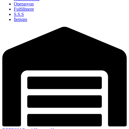
Operasyon
Fulfillment
S.S.S
İletişim