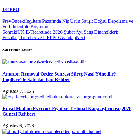
DEPPO
Prev
Önceki
İngiltere Pazarında Niş Ürün Satışı: Doğru Depolama ve
Fulfillment ile Büyüyün
Sonraki
UK E-Ticaretinde 2026 Şubat Ayı Satış Dinamikleri:
Fırsatlar, Trendler ve DEPPO Avantajı
Next
Son Eklenen Yazılar
Amazon Removal Order Sonrası Süreç Nasıl Yönetilir?
İngiltere’de Satıcılar İçin Rehber
Ağustos 7, 2026
Royal Mail mi Evri mi? Fiyat ve Teslimat Karşılaştırması (2026
Güncel Rehber)
Ağustos 6, 2026