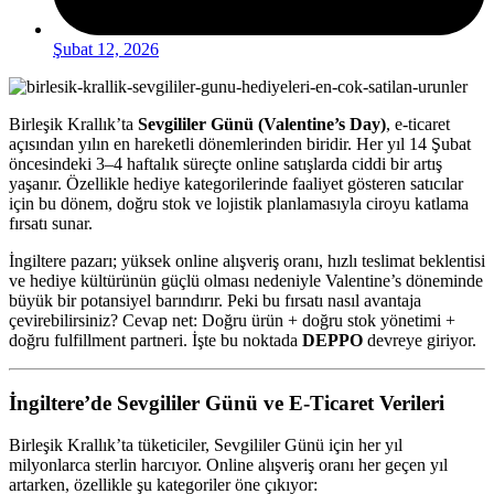
Şubat 12, 2026
Birleşik Krallık’ta
Sevgililer Günü (Valentine’s Day)
, e-ticaret
açısından yılın en hareketli dönemlerinden biridir. Her yıl 14 Şubat
öncesindeki 3–4 haftalık süreçte online satışlarda ciddi bir artış
yaşanır. Özellikle hediye kategorilerinde faaliyet gösteren satıcılar
için bu dönem, doğru stok ve lojistik planlamasıyla ciroyu katlama
fırsatı sunar.
İngiltere pazarı; yüksek online alışveriş oranı, hızlı teslimat beklentisi
ve hediye kültürünün güçlü olması nedeniyle Valentine’s döneminde
büyük bir potansiyel barındırır. Peki bu fırsatı nasıl avantaja
çevirebilirsiniz? Cevap net: Doğru ürün + doğru stok yönetimi +
doğru fulfillment partneri. İşte bu noktada
DEPPO
devreye giriyor.
İngiltere’de Sevgililer Günü ve E-Ticaret Verileri
Birleşik Krallık’ta tüketiciler, Sevgililer Günü için her yıl
milyonlarca sterlin harcıyor. Online alışveriş oranı her geçen yıl
artarken, özellikle şu kategoriler öne çıkıyor: