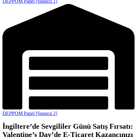
DEPPOM Panel [Sunucu 1]
DEPPOM Panel [Sunucu 2]
İngiltere’de Sevgililer Günü Satış Fırsatı:
Valentine’s Day’de E-Ticaret Kazancınızı