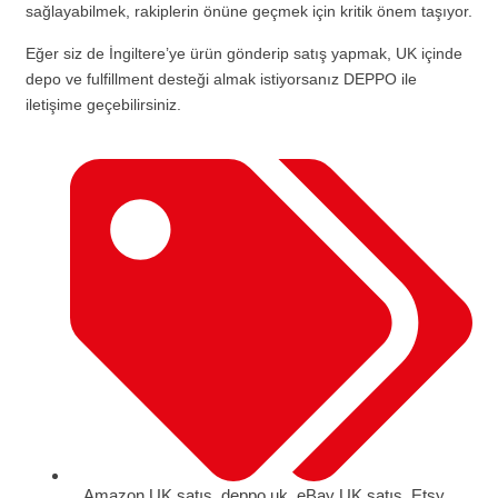
sağlayabilmek, rakiplerin önüne geçmek için kritik önem taşıyor.
Eğer siz de İngiltere’ye ürün gönderip satış yapmak, UK içinde
depo ve fulfillment desteği almak istiyorsanız DEPPO ile
iletişime geçebilirsiniz.
Amazon UK satış
,
deppo.uk
,
eBay UK satış
,
Etsy