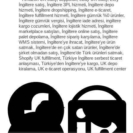
İngiltere satış
,
İngiltere 3PL hizmeti
,
İngiltere depo
hizmeti
,
İngiltere dropshipping
,
İngiltere e-ticaret
,
İngiltere fulfillment hizmeti
,
İngiltere gümrük %0 ürünler
,
İngiltere gümrük vergisi
,
İngiltere iade adresi
,
ingiltere
kargo cozumleri
,
İngiltere lojistik hizmeti
,
İngiltere
marketplace satışları
,
İngiltere online satış
,
İngiltere
palet depolama
,
İngiltere sipariş karşılama
,
İngiltere
WMS sistemi
,
İngiltere'ye ihracat
,
İngiltere'ye ürün
satmak
,
İngiltere’de en çok satan ürünler
,
İngiltere’de
şirket olmadan satış
,
İngiltere’de Türk ürünleri satmak
,
Shopify UK fulfillment
,
Türkiye İngiltere serbest ticaret
anlaşması
,
Türkiye’den İngiltere’ye kargo
,
UK depo
kiralama
,
UK e-ticaret operasyonu
,
UK fulfillment center